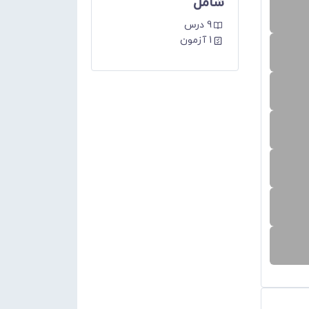
شامل
9 درس
1 آزمون